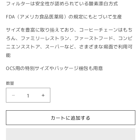
フィルターは安全性が認められている酸素漂白方式
FDA（アメリカ食品医薬局）の規定にもとづいて生産
サイズを豊富に取り揃えており、コーヒーチェーンはもち
ろん、ファミリーレストラン、ファーストフード、コンビ
ニエンスストア、スーパーなど、さまざまな場面で利用可
能
OCS用の特別サイズやパッケージ梱包も用意
数量
数
量
フ
フ
ィ
ィ
ル
ル
カートに追加する
タ
タ
ー
ー
ペ
ペ