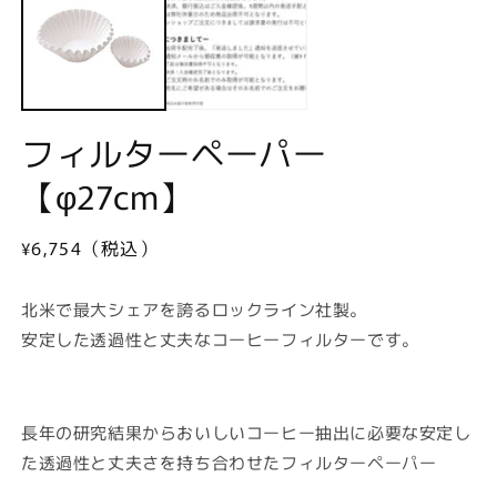
ル
で
メ
(2
デ
ィ
ア
(1)
フィルターペーパー
を
開
【φ27cm】
く
通
¥6,754（税込）
常
価
北米で最大シェアを誇るロックライン社製。
格
安定した透過性と丈夫なコーヒーフィルターです。
長年の研究結果からおいしいコーヒー抽出に必要な安定し
た透過性と丈夫さを持ち合わせたフィルターペーパー