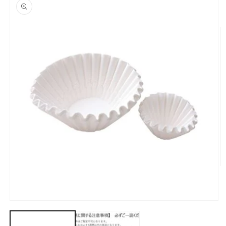
報にス
キップ
モ
ー
ダ