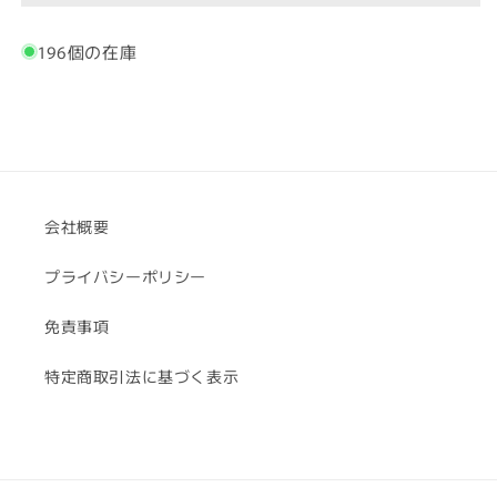
ー
ー
パ
パ
196個の在庫
ー
ー
【φ27cm】
【φ27cm】
の
の
数
数
量
量
を
を
減
増
会社概要
ら
や
プライバシーポリシー
す
す
免責事項
特定商取引法に基づく表示