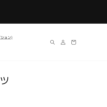
ロ
カ
ション)
グ
ー
イ
ト
ン
ツ