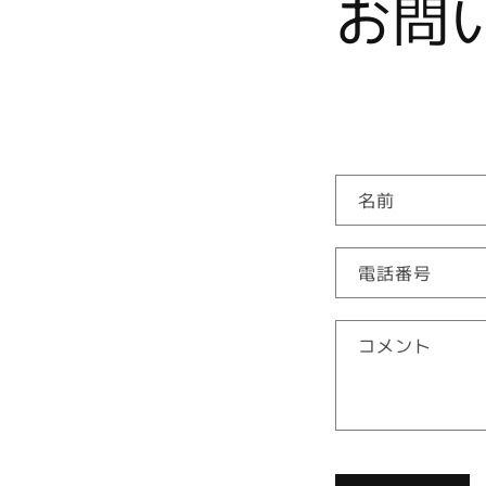
お問
お
名前
問
い
電話番号
合
わ
コメント
せ
フ
ォ
ー